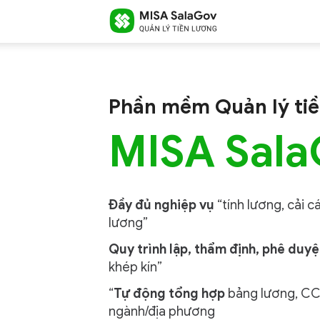
MISA
Phần mềm Quản lý tiề
MISA Sal
SalaGov
Đầy đủ nghiệp vụ
“tính lương, cải c
–
lương”
Quy trình lập, thẩm định, phê duy
khép kín”
“
Tự động tổng hợp
bảng lương, CC
Phần
ngành/địa phương