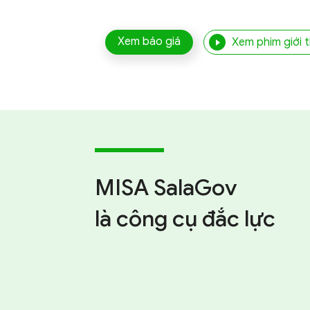
Xem báo giá
Xem phim giới t
mềm
quản
MISA SalaGov
lý
là công cụ đắc lực
tiền