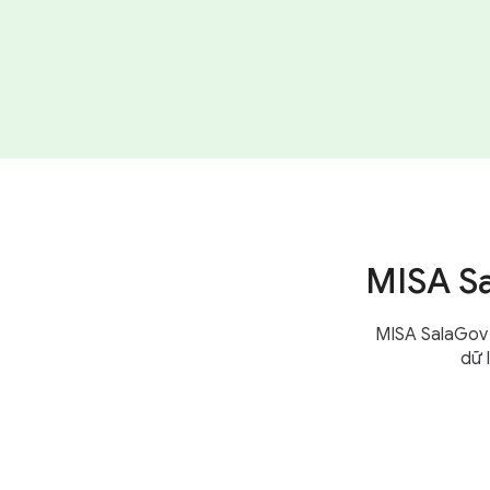
lương
MISA Sa
MISA SalaGov 
dữ 